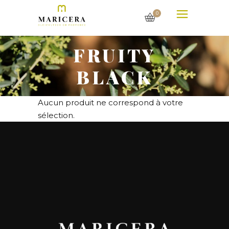
0
FRUITY
BLACK
Aucun produit ne correspond à votre
sélection.